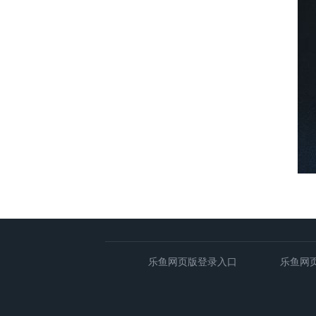
乐鱼网页版登录入口
乐鱼网页