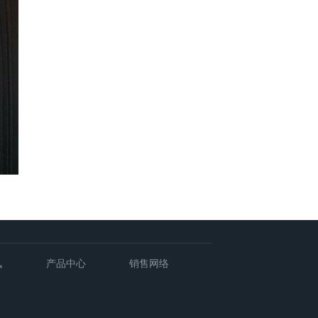
讯
产品中心
销售网络