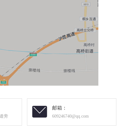
邮箱：
国道旁
609246740@qq.com