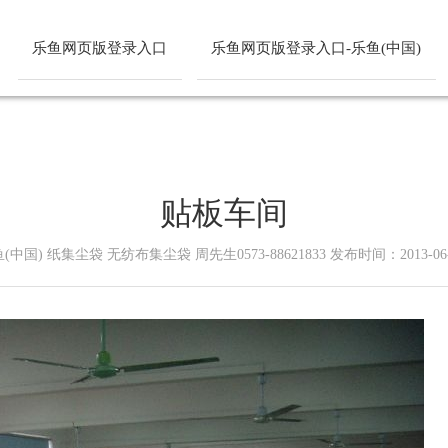
乐鱼网页版登录入口
乐鱼网页版登录入口-乐鱼(中国)
贴板车间
 纸集尘袋 无纺布集尘袋 周先生0573-88621833 发布时间：2013-06-15 1