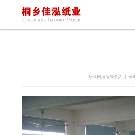
乐鱼网页版登录入口
乐鱼网页版登录入口-乐鱼(中国)