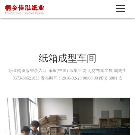
乐鱼网页版登录入口
纸箱成型车间
乐鱼网页版登录入口-乐鱼(中国) 纸集尘袋 无纺布集尘袋 周先生
0573-88621833 发布时间：2016-02-29 00:00:00 阅读 6884 次